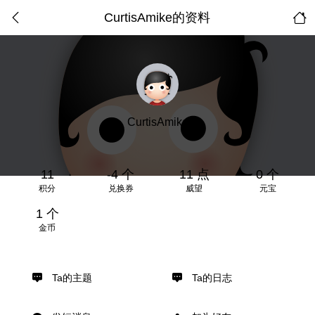
CurtisAmike的资料
CurtisAmike
11
-4 个
11 点
0 个
积分
兑换券
威望
元宝
1 个
金币
Ta的主题
Ta的日志