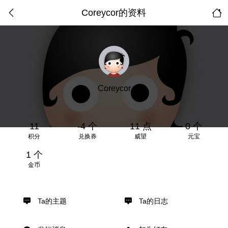
Coreycor的资料
Coreycor
11
-4 个
11 点
0 个
积分
兑换券
威望
元宝
1 个
金币
Ta的主题
Ta的日志