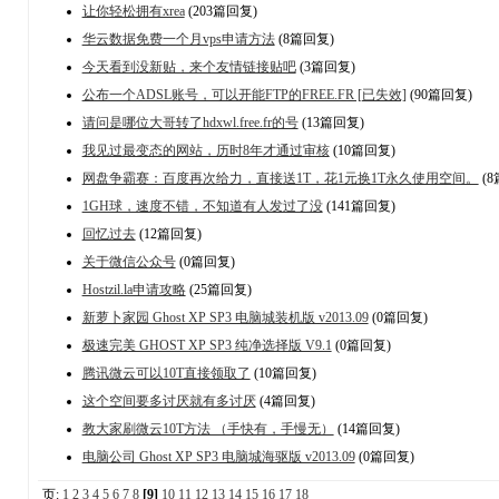
让你轻松拥有xrea
(203篇回复)
华云数据免费一个月vps申请方法
(8篇回复)
今天看到没新贴，来个友情链接贴吧
(3篇回复)
公布一个ADSL账号，可以开能FTP的FREE.FR [已失效]
(90篇回复)
请问是哪位大哥转了hdxwl.free.fr的号
(13篇回复)
我见过最变态的网站，历时8年才通过审核
(10篇回复)
网盘争霸赛：百度再次给力，直接送1T，花1元换1T永久使用空间。
(8
1GH球，速度不错，不知道有人发过了没
(141篇回复)
回忆过去
(12篇回复)
关于微信公众号
(0篇回复)
Hostzil.la申请攻略
(25篇回复)
新萝卜家园 Ghost XP SP3 电脑城装机版 v2013.09
(0篇回复)
极速完美 GHOST XP SP3 纯净选择版 V9.1
(0篇回复)
腾讯微云可以10T直接领取了
(10篇回复)
这个空间要多讨厌就有多讨厌
(4篇回复)
教大家刷微云10T方法 （手快有，手慢无）
(14篇回复)
电脑公司 Ghost XP SP3 电脑城海驱版 v2013.09
(0篇回复)
页:
1
2
3
4
5
6
7
8
[9]
10
11
12
13
14
15
16
17
18