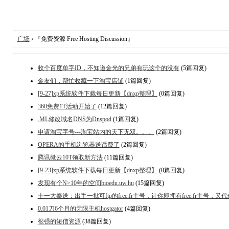
广场
› 『免费资源 Free Hosting Discussion』
收个百度单字ID，不知道金光的兄弟有玩这个的没有
(5篇回复)
金友们，帮忙收藏一下淘宝店铺
(1篇回复)
[9-27]xp系统软件下载每日更新【dnxp整理】
(0篇回复)
360免费1T活动开始了
(12篇回复)
.ML修改域名DNS为Dnspod
(1篇回复)
申请淘宝字号---淘宝站内的天下无双。。。
(2篇回复)
OPERA的手机浏览器送话费了
(2篇回复)
腾讯微云10T领取新方法
(11篇回复)
[9-23]xp系统软件下载每日更新【dnxp整理】
(0篇回复)
发现有个N>10年的空间bioedu.uw.hu
(15篇回复)
十一大奉送：出手一批可ftp的free.fr主号，让你即拥有free.fr主号，又
0.01刀6个月的无限主机hostgator
(4篇回复)
很强的短信资源
(38篇回复)