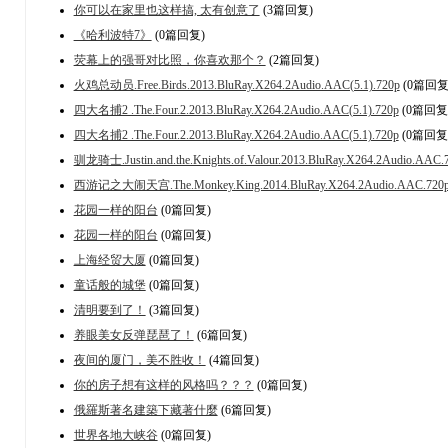
你可以在家里也这样搞, 太有创意了
(3篇回复)
《哈利波特7》
(0篇回复)
荧幕上的强哥对比照，你喜欢那个？
(2篇回复)
火鸡总动员.Free.Birds.2013.BluRay.X264.2Audio.AAC(5.1).720p
(0篇回复
四大名捕2 .The.Four.2.2013.BluRay.X264.2Audio.AAC(5.1).720p
(0篇回复
四大名捕2 .The.Four.2.2013.BluRay.X264.2Audio.AAC(5.1).720p
(0篇回复
驯龙骑士.Justin.and.the.Knights.of.Valour.2013.BluRay.X264.2Audio.AAC.
西游记之大闹天宫.The.Monkey.King.2014.BluRay.X264.2Audio.AAC.720
花园一样的阳台
(0篇回复)
花园一样的阳台
(0篇回复)
上海经贸大厦
(0篇回复)
童话般的城堡
(0篇回复)
清明要到了！
(3篇回复)
养眼美女反弹琵琶了！
(6篇回复)
夜间的厦门，美不胜收！
(4篇回复)
你的房子想有这样的风格吗？？？
(0篇回复)
俄羅斯著名建築下藏著什麼
(6篇回复)
世界各地大峡谷
(0篇回复)