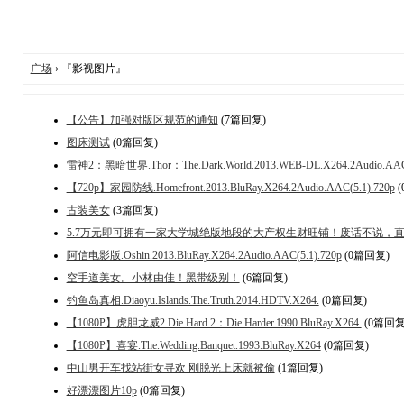
广场
› 『影视图片』
【公告】加强对版区规范的通知
(7篇回复)
图床测试
(0篇回复)
雷神2：黑暗世界.Thor：The.Dark.World.2013.WEB-DL.X264.2Audio.AAC
【720p】家园防线.Homefront.2013.BluRay.X264.2Audio.AAC(5.1).720p
(
古装美女
(3篇回复)
5.7万元即可拥有一家大学城绝版地段的大产权生财旺铺！废话不说，
阿信电影版.Oshin.2013.BluRay.X264.2Audio.AAC(5.1).720p
(0篇回复)
空手道美女。小林由佳！黑带级别！
(6篇回复)
钓鱼岛真相.Diaoyu.Islands.The.Truth.2014.HDTV.X264.
(0篇回复)
【1080P】虎胆龙威2.Die.Hard.2：Die.Harder.1990.BluRay.X264.
(0篇回复
【1080P】喜宴.The.Wedding.Banquet.1993.BluRay.X264
(0篇回复)
中山男开车找站街女寻欢 刚脱光上床就被偷
(1篇回复)
好漂漂图片10p
(0篇回复)