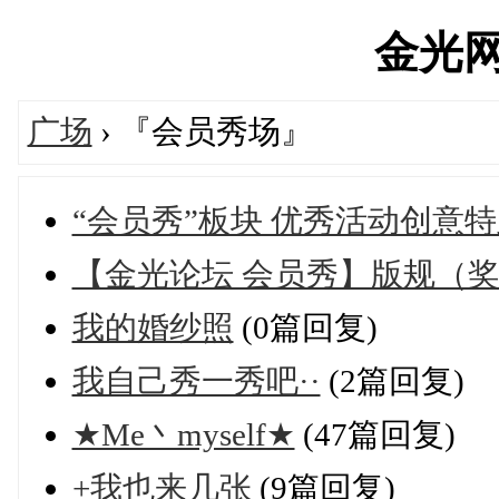
金光网's
广场
› 『会员秀场』
“会员秀”板块 优秀活动创意特
【金光论坛 会员秀】版规（
我的婚纱照
(0篇回复)
我自己秀一秀吧··
(2篇回复)
★Me丶myself★
(47篇回复)
+我也来几张
(9篇回复)