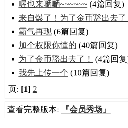
喔也来嗮嗮~~~~~~
(4篇回复)
来自爆了！为了金币豁出去了
霸气再现
(6篇回复)
加个权限你懂的
(40篇回复)
为了金币豁出去了！
(4篇回复
我先上传一个
(10篇回复)
页:
[1]
2
查看完整版本:
『会员秀场』