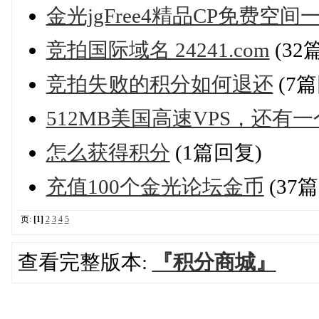
金光jgFree4精品CP免费空
竞拍国际域名 24241.com
(32
竞拍失败的积分如何退还
(7篇
512MB美国高速VPS，还有
怎么获得积分
(1篇回复)
充值100个金光论坛金币
(37
页:
[1]
2
3
4
5
查看完整版本:
『积分商城』