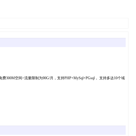
300M空间>流量限制为90G/月，支持PHP+MySql+PGsql， 支持多达10个域