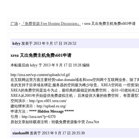
广场
›
『免费资源 Free Hosting Discussion』
› xrea 又出免费主机免费s601申请
kdyy
发表于 2013 年 9 月 17 日 19:26:52
xrea 又出免费主机免费s601申请
本帖最后由 kdyy 于 2013 年 9 月 17 日 19:28 编辑
http://zzsa.net/wp-content/uploads/vd.gif
在互联网运营方面主要经营value-domain域名和xrea空间两个互联网业务。除了商业
名的支持子目录域名绑定,服务器的空间最为稀少珍贵。XREA空间在 一些资
XREA的免费空间是迄今为止，最经典的最稳定的免费空间， 在01~03老站
XREA从2001年开始提供免费虚拟主机； 后来提供大量的收费空间， 有普通型Xrea
空间演示：http://goo.s601.xrea.com/
建站绑米演示：http://upload.eu.org/
申请方法：
**** Hidden Message *****
引用：http://zzsa.net/?p=6370
原创文章如转载请注明：转载免费资源集中营 Zzsa.Net
xiaohan88
发表于 2013 年 9 月 17 日 20:35:30