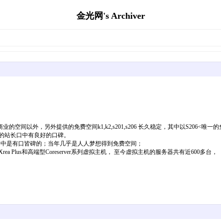
金光网's Archiver
的空间以外，另外提供的免费空间k1,k2,s201,s206 长久稳定，其中以S206<唯一的免费
深的站长口中有良好的口碑。
长口中是有口皆碑的；当年几乎是人人梦想得到免费空间；
 Plus和高端型Coreserver系列虚拟主机， 至今虚拟主机的服务器共有近600多台，