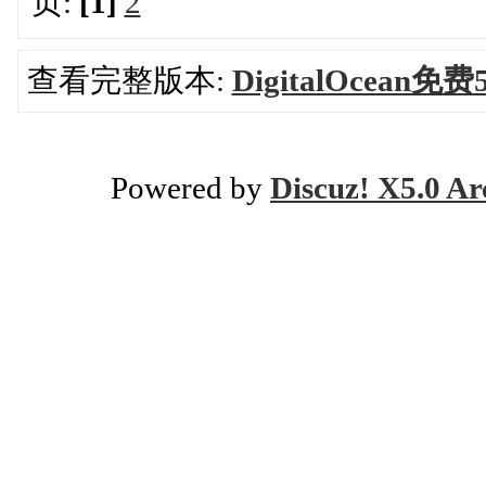
页:
[1]
2
查看完整版本:
DigitalOcean
Powered by
Discuz! X5.0 Ar