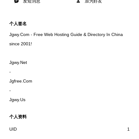
发短消息
加为好友
个人签名
Jgwy.Com - Free Web Hosting Guide & Directory In China
since 2001!
Jgwy.Net
-
Jgfree.Com
-
Jgwy.Us
个人资料
UID
1