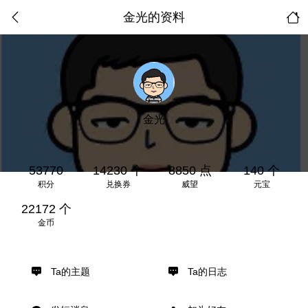
金光的资料
金光
53770
14230 个
8850 点
140 个
积分
兑换券
威望
元宝
22172 个
金币
Ta的主题
Ta的日志